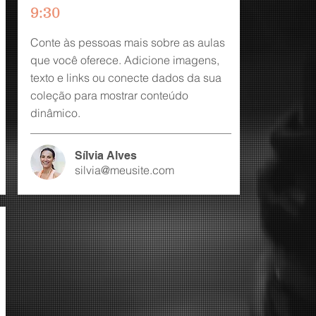
9:30
Conte às pessoas mais sobre as aulas
que você oferece. Adicione imagens,
texto e links ou conecte dados da sua
coleção para mostrar conteúdo
dinâmico.
Sílvia Alves
silvia@meusite.com